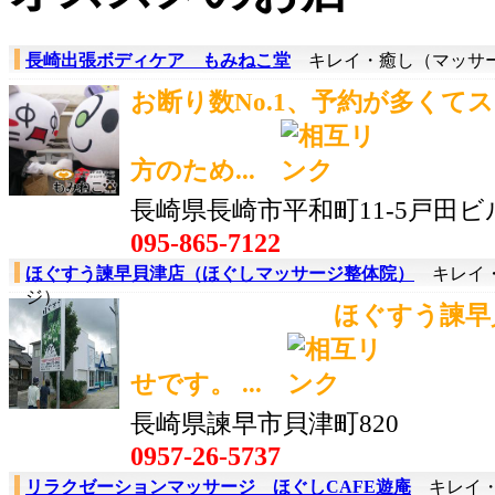
長崎出張ボディケア もみねこ堂
キレイ・癒し（マッサ
お断り数No.1、予約が多くて
方のため...
長崎県長崎市平和町11-5戸田ビ
095-865-7122
ほぐすう諫早貝津店（ほぐしマッサージ整体院）
キレイ・
ジ）
ほぐすう諫早貝津店
せです。 ...
長崎県諫早市貝津町820
0957-26-5737
リラクゼーションマッサージ ほぐしCAFE遊庵
キレイ・