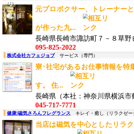
ジ）
元プロボクサー、トレーナーと
が作った九...
長崎県長崎市諏訪町７－８草野
095-825-2022
株式会社カフェジョブ
サービス（専門）
寮･社宅があるお仕事情報を特
す。 住...
長崎県（本社：神奈川県横浜市
045-717-7771
健康!磁気さろんフレグランス
キレイ・癒し（リラクゼー
当店は磁気を中心としたリラ