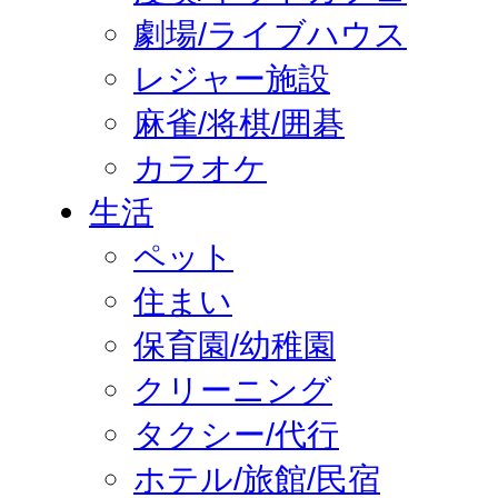
劇場/ライブハウス
レジャー施設
麻雀/将棋/囲碁
カラオケ
生活
ペット
住まい
保育園/幼稚園
クリーニング
タクシー/代行
ホテル/旅館/民宿