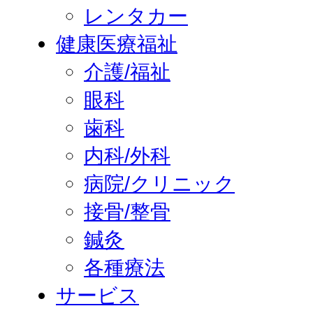
レンタカー
健康医療福祉
介護/福祉
眼科
歯科
内科/外科
病院/クリニック
接骨/整骨
鍼灸
各種療法
サービス