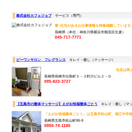
株式会社カフェジョブ
サービス（専門）
寮･社宅があるお仕事情報を特集掲載しています。
長崎県（本社：神奈川県横浜市鶴見区生麦）
045-717-7771
ビーワンサロン フレグランス
キレイ・癒し（マッサージ）
当店は美と健康と.
長崎県長崎市出島町５－３村川ビル２－Ｄ
095-823-3727
【五島市の整体マッサージ】えがお快福整体ごとう
キレイ・癒し（マッ
「えがお快福整体ごとう」は五島市松山町、福江中学校
長崎県五島市松山町96‐9
0959-74-1180