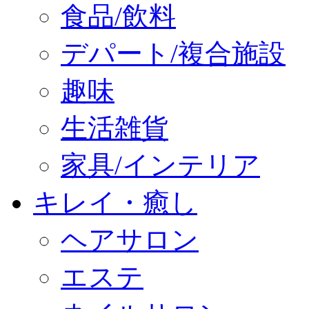
食品/飲料
デパート/複合施設
趣味
生活雑貨
家具/インテリア
キレイ・癒し
ヘアサロン
エステ