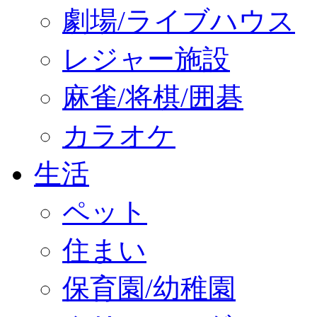
劇場/ライブハウス
レジャー施設
麻雀/将棋/囲碁
カラオケ
生活
ペット
住まい
保育園/幼稚園