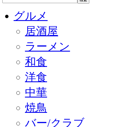
グルメ
居酒屋
ラーメン
和食
洋食
中華
焼鳥
バー/クラブ