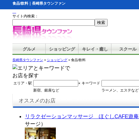
食品/飲料｜長崎県タウンファン
サイト内検索：
グルメ
ショッピング
キレイ・癒し
スクール
長崎県タウンファン
>
ショッピング
> 食品/飲料
エリア・駅
キーワード
×
新宿、銀座など
ラーメン、エステなど
オススメのお店
リラクゼーションマッサージ ほぐしCAFE遊庵
サージ）