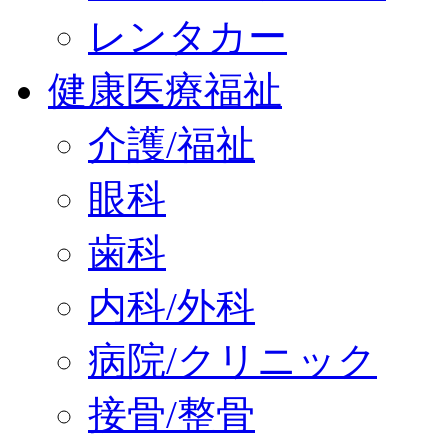
レンタカー
健康医療福祉
介護/福祉
眼科
歯科
内科/外科
病院/クリニック
接骨/整骨