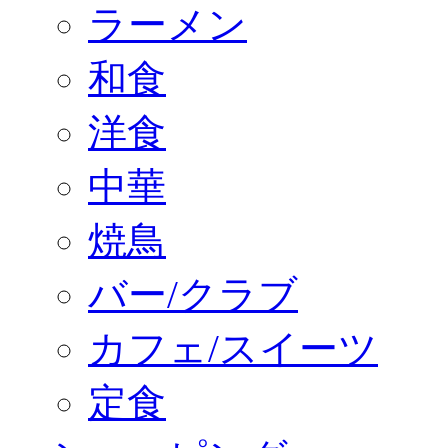
ラーメン
和食
洋食
中華
焼鳥
バー/クラブ
カフェ/スイーツ
定食