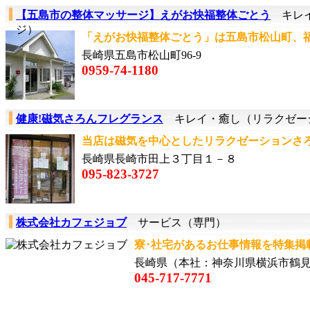
【五島市の整体マッサージ】えがお快福整体ごとう
キレイ
ジ）
「えがお快福整体ごとう」は五島市松山町、福
長崎県五島市松山町96‐9
0959-74-1180
健康!磁気さろんフレグランス
キレイ・癒し（リラクゼー
当店は磁気を中心としたリラクゼーションさろん
長崎県長崎市田上３丁目１－８
095-823-3727
株式会社カフェジョブ
サービス（専門）
寮･社宅があるお仕事情報を特集掲載
長崎県（本社：神奈川県横浜市鶴
045-717-7771